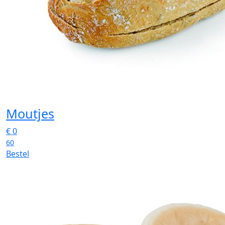
Moutjes
€
0
60
Bestel