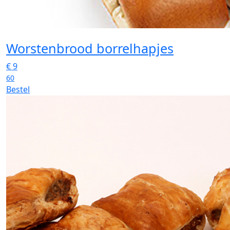
Worstenbrood borrelhapjes
€
9
60
Bestel