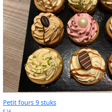
Petit fours 9 stuks
€
14