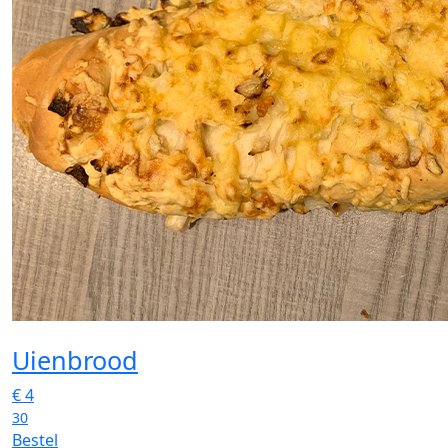
Uienbrood
€
4
30
Bestel