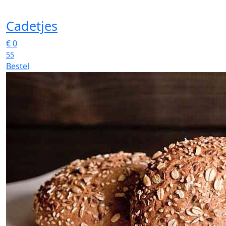
Cadetjes
€
0
55
Bestel