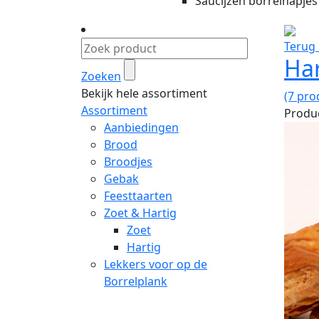
Saucijzen borrelhapjes
Terug 
Har
Zoeken
Bekijk hele assortiment
(7 pro
Assortiment
Produc
Aanbiedingen
Brood
Broodjes
Gebak
Feesttaarten
Zoet & Hartig
Zoet
Hartig
Lekkers voor op de
Borrelplank