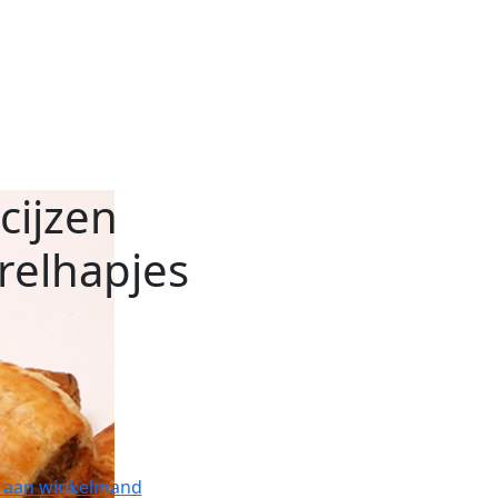
cijzen
relhapjes
 aan winkelmand