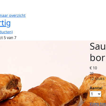
naar overzicht
tig
ducten)
t 5 van 7
Sau
bor
€ 10
20
12 stuks
Aantal
Voeg toe