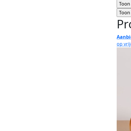
Pr
Aanbi
op vri