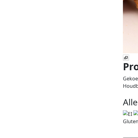
Pro
Gekoe
Houdba
All
Gluten