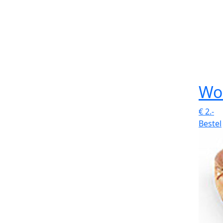
Wo
€
2.-
Bestel