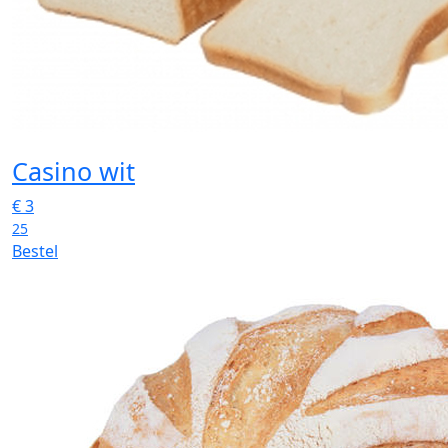
Casino wit
€
3
25
Bestel