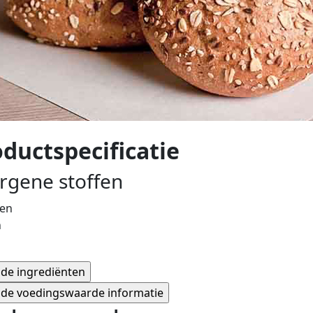
ductspecificatie
ergene stoffen
n