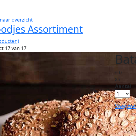
naar overzicht
odjes Assortiment
oducten)
t 17 van 17
Bat
€ 0
85
Aantal
Voeg toe