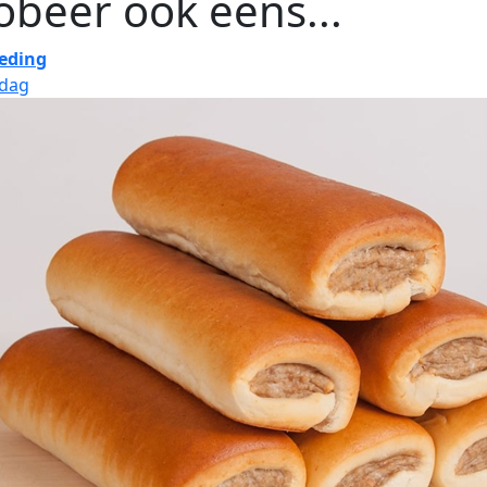
obeer ook eens...
eding
jdag