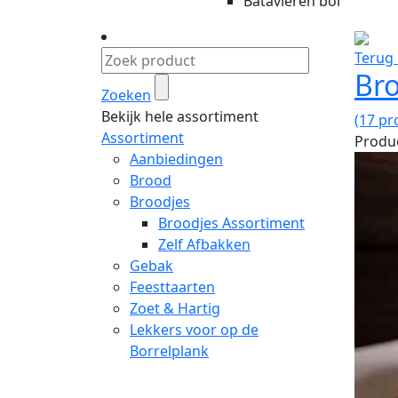
Batavieren bol
Terug 
Bro
Zoeken
Bekijk hele assortiment
(17 pr
Assortiment
Produc
Aanbiedingen
Brood
Broodjes
Broodjes Assortiment
Zelf Afbakken
Gebak
Feesttaarten
Zoet & Hartig
Lekkers voor op de
Borrelplank