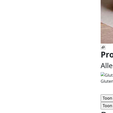
Pro
All
Glute