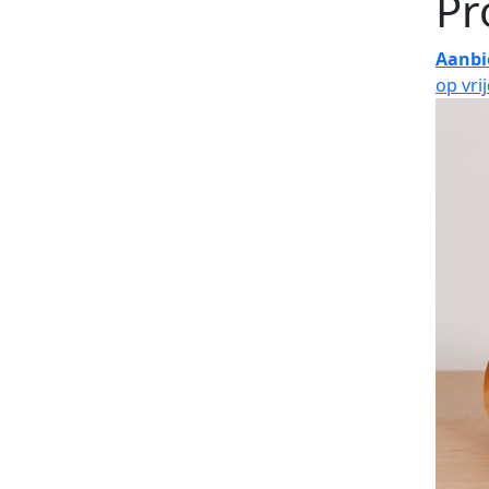
Pr
Aanbi
op vri