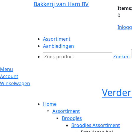
Bakkerij van Ham BV
Items
0
Inlog
Assortiment
Aanbiedingen
Zoeken
Menu
Account
Winkelwagen
Verder
Home
Assortiment
Broodjes
Broodjes Assortiment