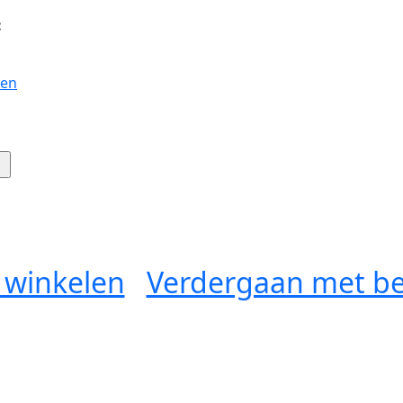
:
gen
 winkelen
Verdergaan met be