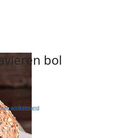
avieren bol
 aan winkelmand