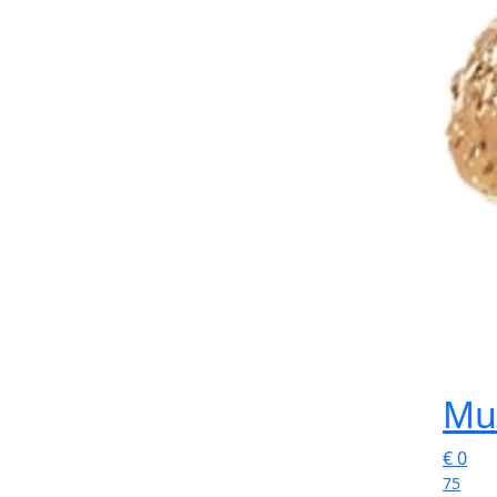
Mue
€
0
75