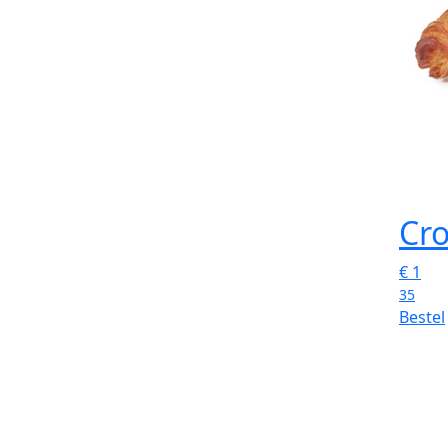
Cro
€
1
35
Bestel