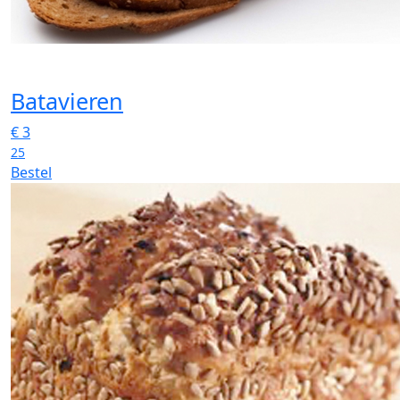
Batavieren
€
3
25
Bestel