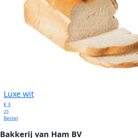
Luxe wit
€
3
25
Bestel
Bakkerij van Ham BV