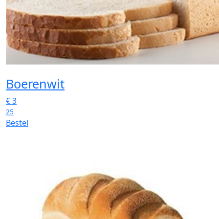
Boerenwit
€
3
25
Bestel