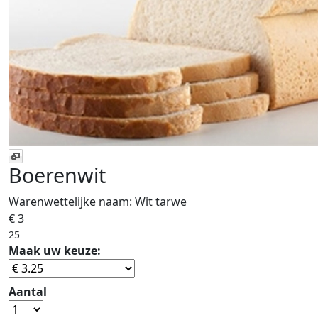
Boerenwit
Warenwettelijke naam:
Wit tarwe
€ 3
25
Maak uw keuze:
Aantal