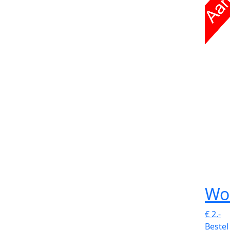
Wo
€
2.-
Bestel