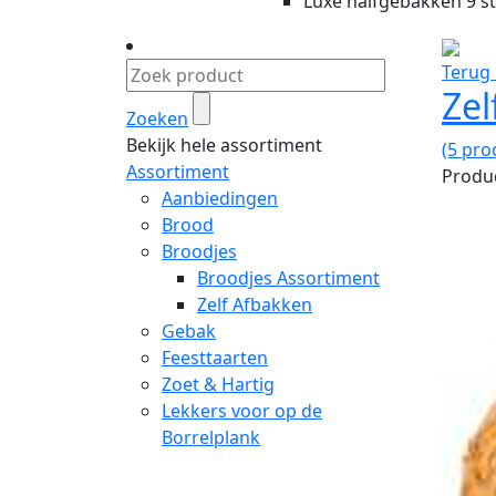
Luxe halfgebakken 9 st
Terug 
Zel
Zoeken
Bekijk hele assortiment
(5 pro
Assortiment
Produc
Aanbiedingen
Brood
Broodjes
Broodjes Assortiment
Zelf Afbakken
Gebak
Feesttaarten
Zoet & Hartig
Lekkers voor op de
Borrelplank