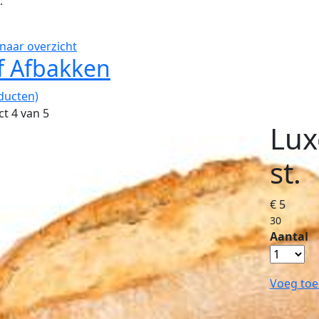
.
naar overzicht
f Afbakken
ducten)
t 4 van 5
Lux
st.
€ 5
30
Aantal
Voeg toe