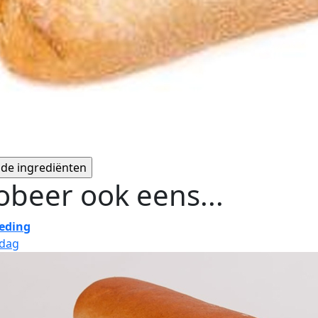
obeer ook eens...
eding
jdag