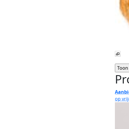
Pr
Aanbi
op vri