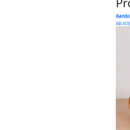
Pr
Aanbi
op vri