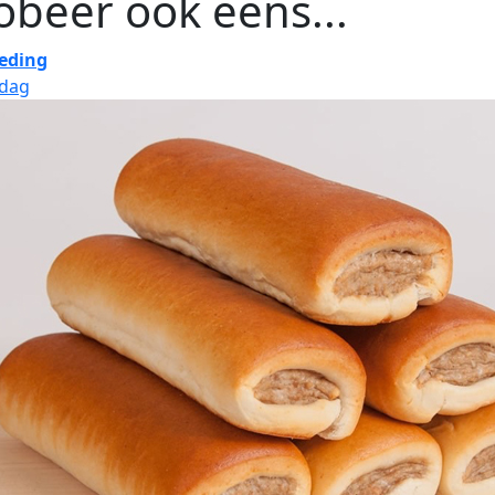
obeer ook eens...
eding
jdag