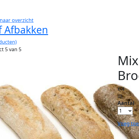
naar overzicht
f Afbakken
ducten)
t 5 van 5
Mix
Bro
€ 4
25
Aantal
Voeg toe