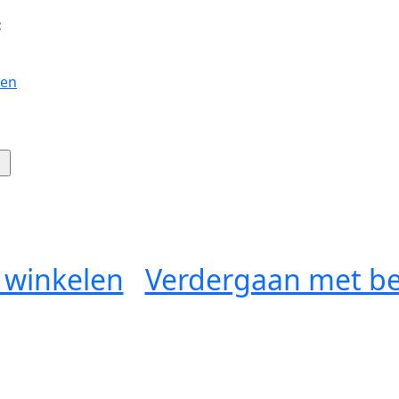
:
gen
 winkelen
Verdergaan met be