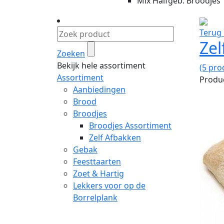
Mix Halfgeb. Broodjes
Terug 
Zel
Zoeken
Bekijk hele assortiment
(5 pro
Assortiment
Produc
Aanbiedingen
Brood
Broodjes
Broodjes Assortiment
Zelf Afbakken
Gebak
Feesttaarten
Zoet & Hartig
Lekkers voor op de
Borrelplank