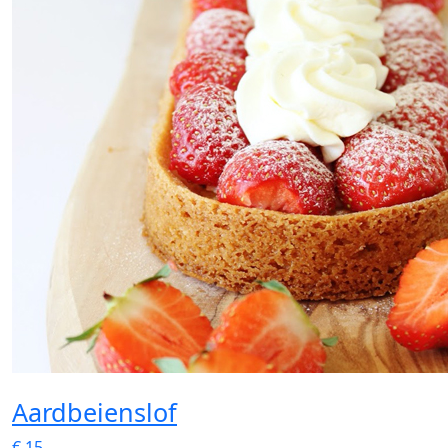
Aardbeienslof
€
15