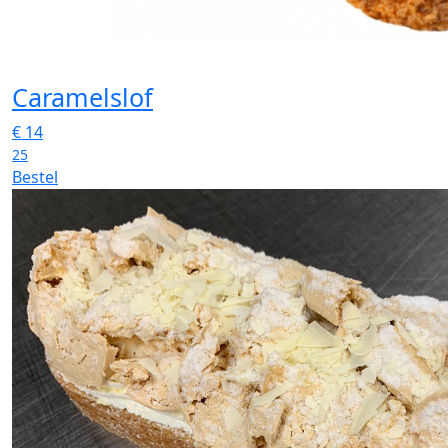
Caramelslof
€
14
25
Bestel