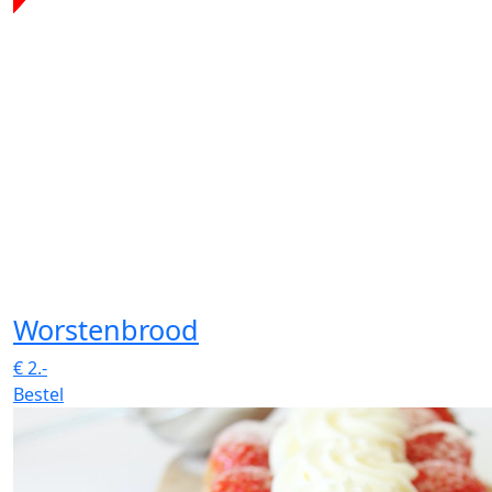
Worstenbrood
€
2.-
Bestel