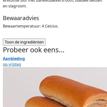
Bretonse slof met banketbakkersroom, blauwe bessen
en slagroom.
Bewaaradvies
Bewaartemperatuur: 4 Celcius.
Probeer ook eens...
Aanbieding
op vrijdag