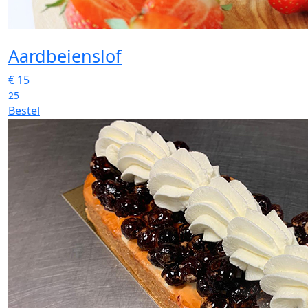
Aardbeienslof
€
15
25
Bestel