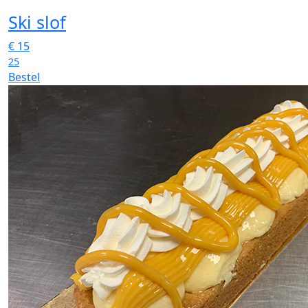
Ski slof
€
15
25
Bestel