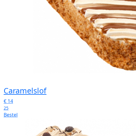
Caramelslof
€
14
25
Bestel