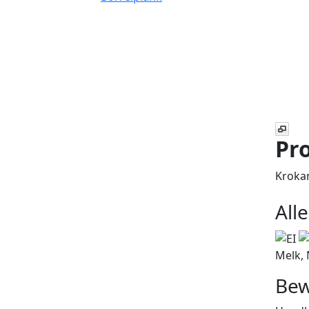
Pro
Kroka
All
Melk, 
Bew