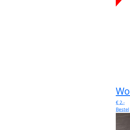
Wo
€
2.-
Bestel