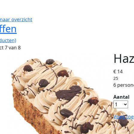
naar overzicht
ffen
ducten)
t 7 van 8
Haz
€ 14
25
6 person
Aantal
Voeg toe