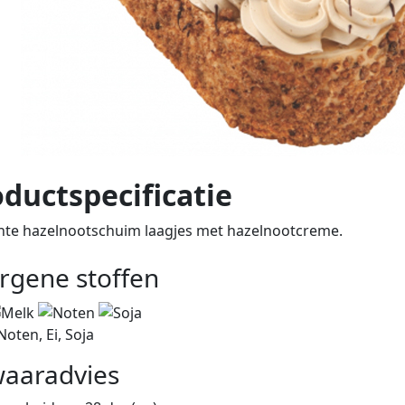
ductspecificatie
nte hazelnootschuim laagjes met hazelnootcreme.
ergene stoffen
Noten, Ei, Soja
aaradvies