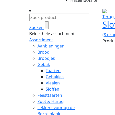
Hazelnootslof
Terug 
Slo
Zoeken
Bekijk hele assortiment
(8 pro
Assortiment
Produc
Aanbiedingen
Brood
Broodjes
Gebak
Taarten
Gebakjes
Vlaaien
Sloffen
Feesttaarten
Zoet & Hartig
Lekkers voor op de
Borrelplank