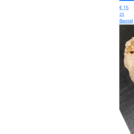
€
15
25
Bestel