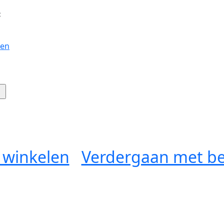
:
gen
 winkelen
Verdergaan met be