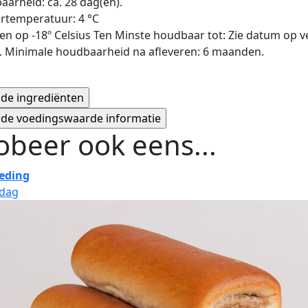
arheid: ca. 28 dag(en).
rtemperatuur: 4 °C
n op -18º Celsius Ten Minste houdbaar tot: Zie datum op 
. Minimale houdbaarheid na afleveren: 6 maanden.
obeer ook eens...
eding
jdag