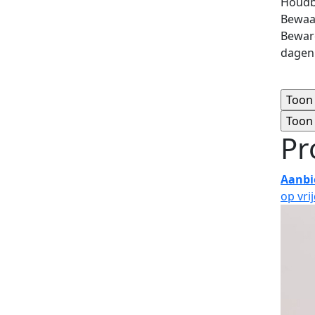
Houdba
Bewaa
Beware
dagen
Pr
Aanbi
op vri