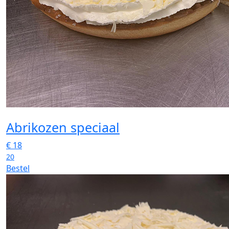
Abrikozen speciaal
€
18
20
Bestel