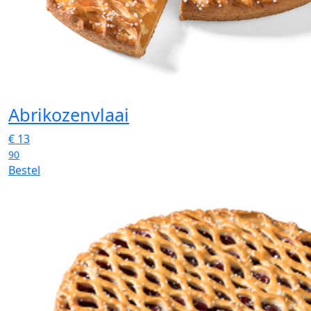
Abrikozenvlaai
€
13
90
Bestel