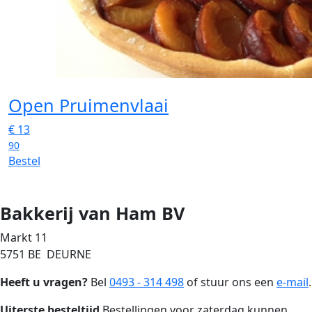
Open Pruimenvlaai
€
13
90
Bestel
Bakkerij van Ham BV
Markt 11
5751 BE DEURNE
Heeft u vragen?
Bel
0493 - 314 498
of stuur ons een
e-mail
.
Uiterste besteltijd
Bestellingen voor zaterdag kunnen