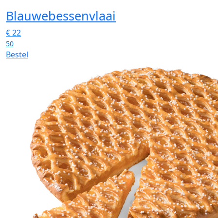
Blauwebessenvlaai
€
22
50
Bestel