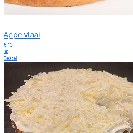
Appelvlaai
€
13
90
Bestel