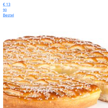
€
13
90
Bestel