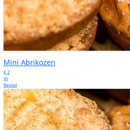
Mini Abrikozen
€
2
95
Bestel