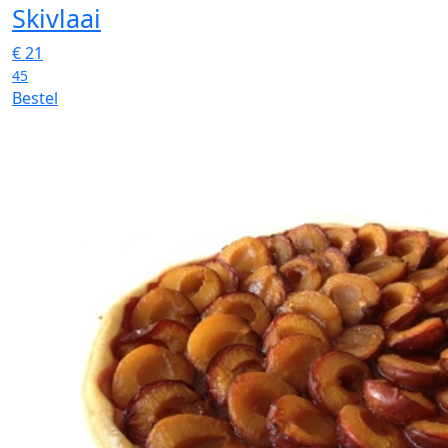
Skivlaai
€
21
45
Bestel