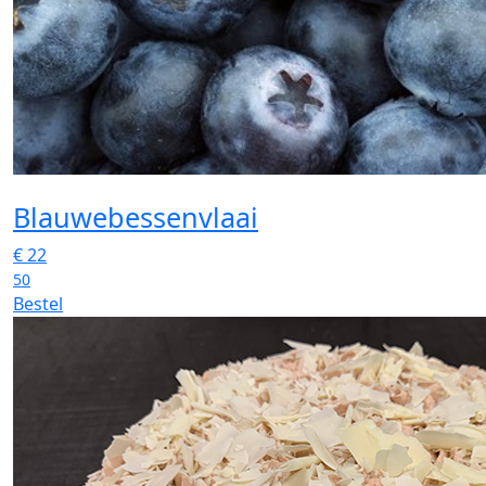
Blauwebessenvlaai
€
22
50
Bestel