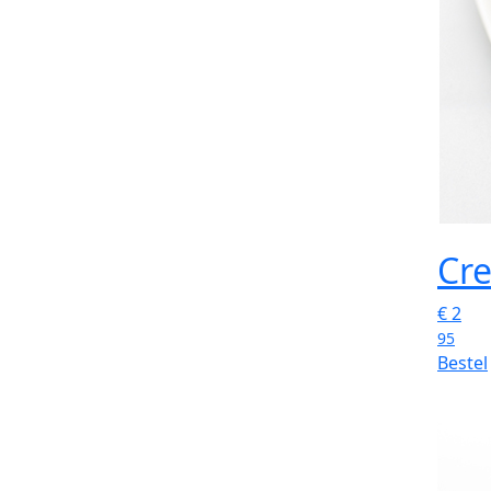
Cr
€
2
95
Bestel