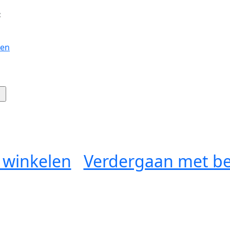
:
gen
 winkelen
Verdergaan met be