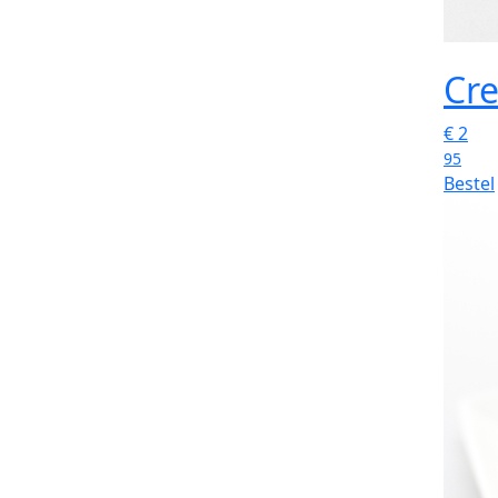
Cre
€
2
95
Bestel