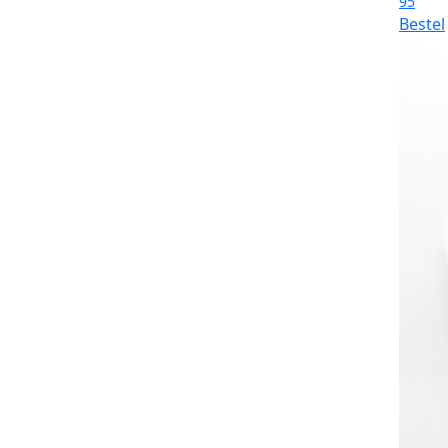
95
Bestel