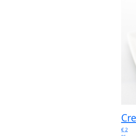
Cr
€
2