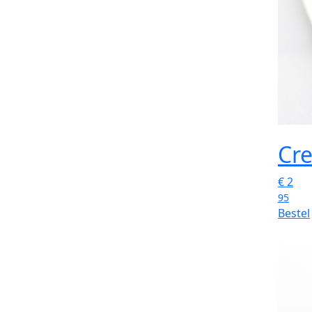
Cr
€
2
95
Bestel