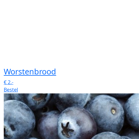
Worstenbrood
€
2.-
Bestel