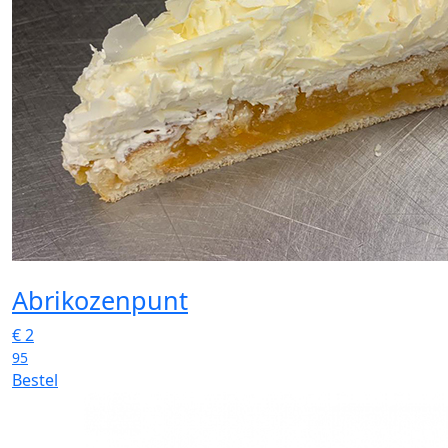
Abrikozenpunt
€
2
95
Bestel