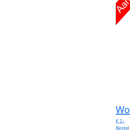
Wo
€
2.-
Bestel