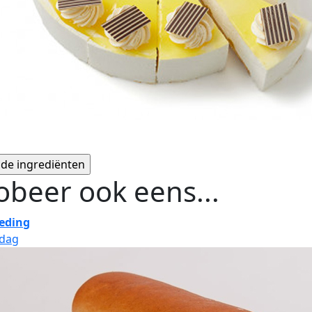
obeer ook eens...
eding
jdag