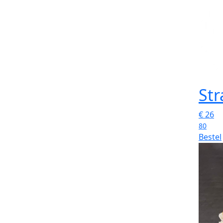
Str
€
26
80
Bestel