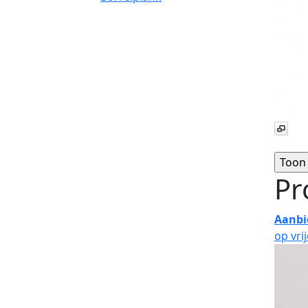
Pr
Aanbi
op vri