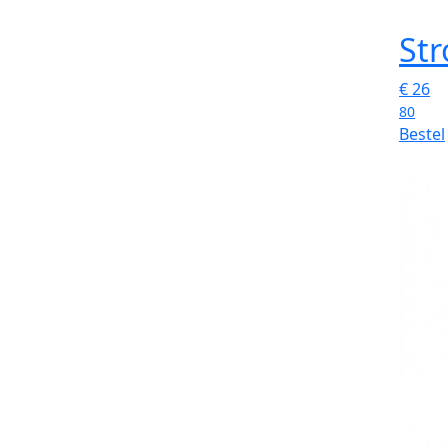
Str
€
26
80
Bestel