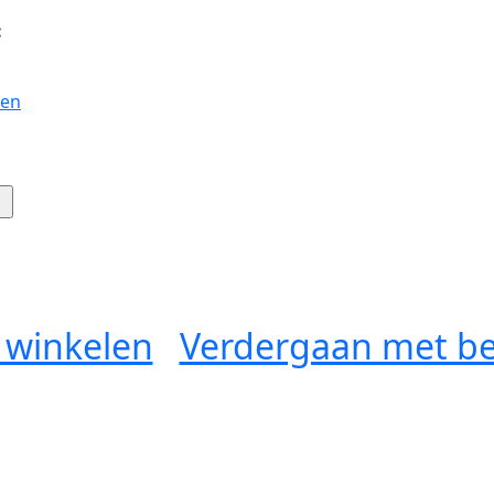
:
gen
 winkelen
Verdergaan met be