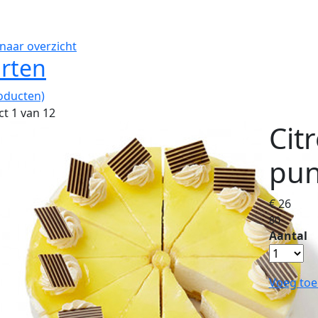
naar overzicht
rten
oducten)
t 1 van 12
Cit
pun
€ 26
80
Aantal
Voeg toe