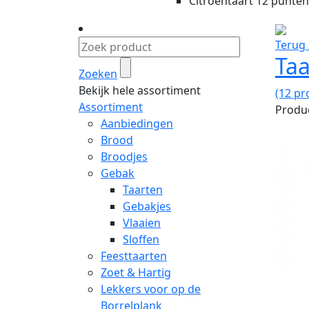
Citroentaart 12 punten
Terug 
Taa
Zoeken
Bekijk hele assortiment
(12 pr
Assortiment
Produc
Aanbiedingen
Brood
Broodjes
Gebak
Taarten
Gebakjes
Vlaaien
Sloffen
Feesttaarten
Zoet & Hartig
Lekkers voor op de
Borrelplank