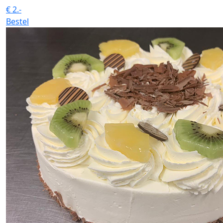
€
2.-
Bestel