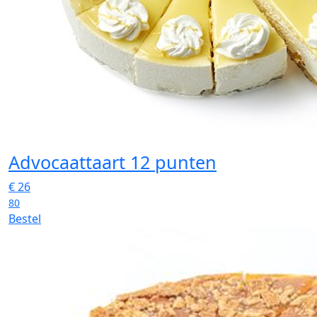
Advocaattaart 12 punten
€
26
80
Bestel