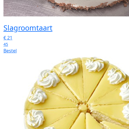
Slagroomtaart
€
21
45
Bestel