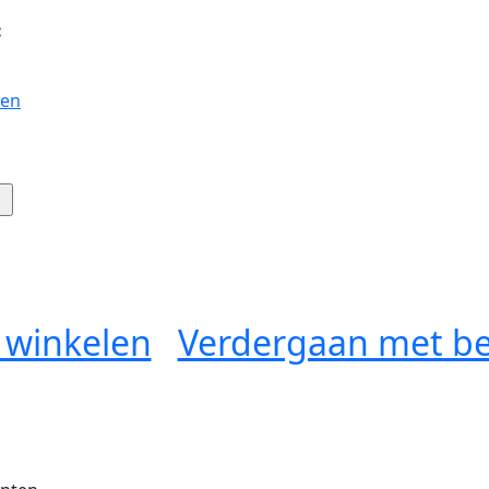
:
gen
 winkelen
Verdergaan met be