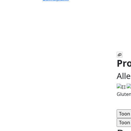
Pro
All
Gluten