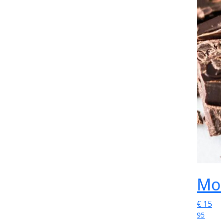
Mou
€
15
95