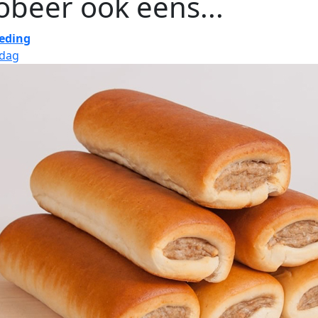
obeer ook eens...
eding
jdag