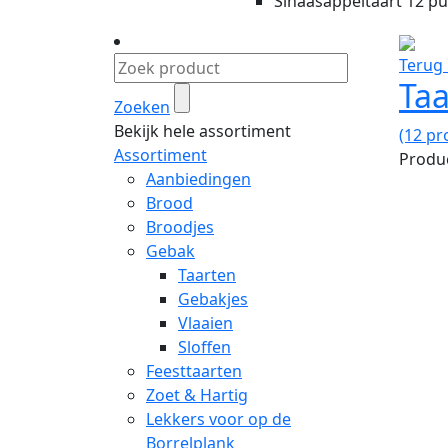
Sinaasappeltaart 12 p
Terug 
Taa
Zoeken
Bekijk hele assortiment
(12 pr
Assortiment
Produc
Aanbiedingen
Brood
Broodjes
Gebak
Taarten
Gebakjes
Vlaaien
Sloffen
Feesttaarten
Zoet & Hartig
Lekkers voor op de
Borrelplank