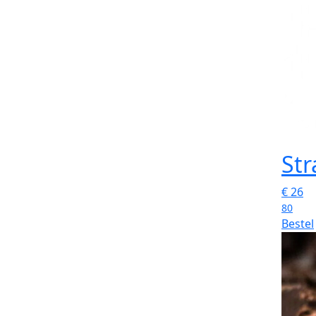
Str
€
26
80
Bestel