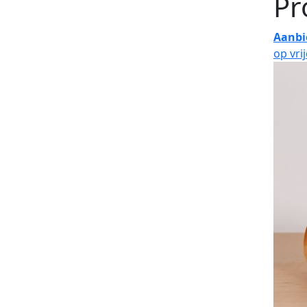
Pr
Aanbi
op vri