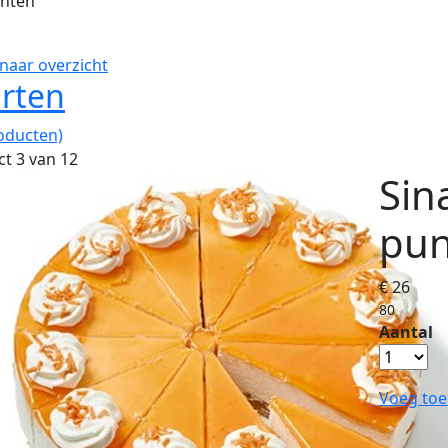
unten
naar overzicht
rten
oducten)
t 3 van 12
Sin
pun
€ 26
80
Aantal
Voeg toe