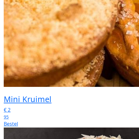
Mini Kruimel
€
2
95
Bestel